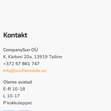
Kontakt
CompanySun OÜ
K. Kärberi 20a, 13919 Tallinn
+372
57 861 747
info@sunfixmobile.ee
Oleme avatud
E-R
10-18
L
10-17
P
kokkuleppel