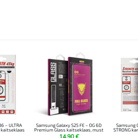
36 – ULTRA
Samsung Galaxy S25 FE – OG 6D
Samsung G
kaitseklaas
Premium Glass kaitseklaas, must
STRONG kar
14,90
€