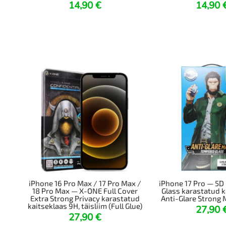
14,90
€
14,90
iPhone 16 Pro Max / 17 Pro Max /
iPhone 17 Pro — 5D
18 Pro Max — X-ONE Full Cover
Glass karastatud k
Extra Strong Privacy karastatud
Anti-Glare Strong 
kaitseklaas 9H, täisliim (Full Glue)
27,90
27,90
€