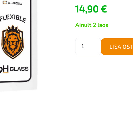
14,90
€
Ainult 2 laos
Tel
LISA OS
Protect
Best
painduv
hübriid-
karastatud
kaitseklaas
Samsung
Galaxy
S26
kogus