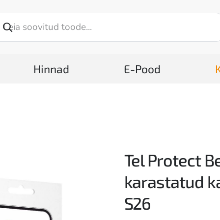
Hinnad
E-Pood
Tel Protect B
karastatud k
S26