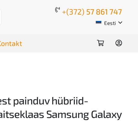
+(372)
57 861 747
Eesti
Kontakt
est painduv hübriid-
aitseklaas Samsung Galaxy