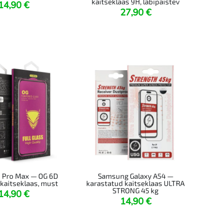
kaitseklaas 9H, läbipaistev
14,90
€
27,90
€
6 Pro Max — OG 6D
Samsung Galaxy A54 —
kaitseklaas, must
karastatud kaitseklaas ULTRA
STRONG 45 kg
14,90
€
14,90
€