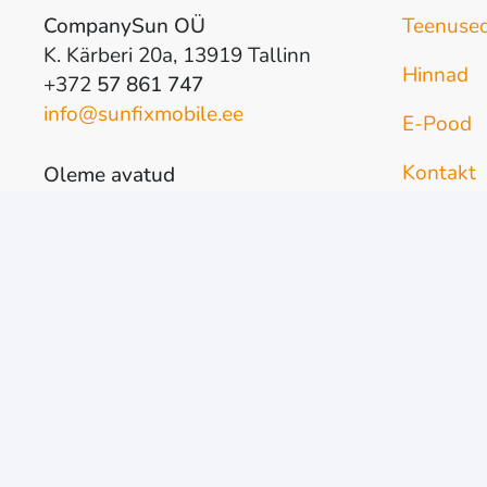
CompanySun OÜ
Teenuse
K. Kärberi 20a, 13919 Tallinn
Hinnad
+372
57 861 747
info@sunfixmobile.ee
E-Pood
Kontakt
Oleme avatud
E-R
10-18
L
10-17
P
kokkuleppel