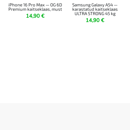
iPhone 16 Pro Max — OG 6D
Samsung Galaxy A54 —
Premium kaitseklaas, must
karastatud kaitseklaas
ULTRA STRONG 45 kg
14,90
€
14,90
€