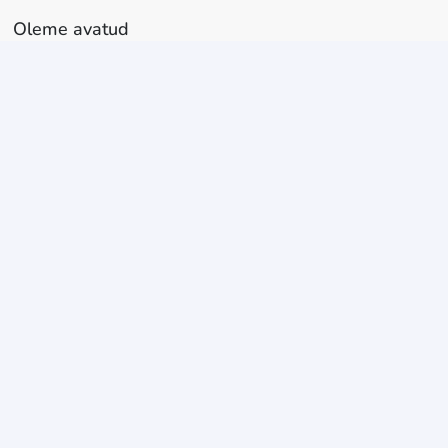
Oleme avatud
E-R
10-18
L
10-17
P
kokkuleppel
Kodulehe sisu
Teenused
Hinnad
E-Pood
Kontakt