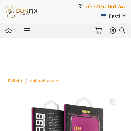
+(372)
57 861 747
Eesti
Esileht
/
Kaitseklaasid