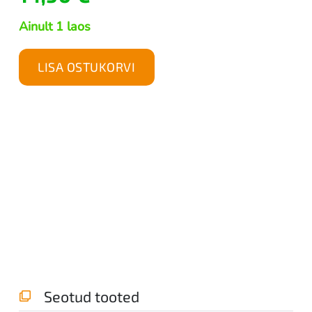
Ainult 1 laos
LISA OSTUKORVI
Samsung
Galaxy
S24
FE
OG
Premium
kaitseklaas
kogus
Seotud tooted