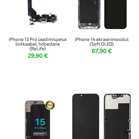
iPhone 13 Pro laadimispesa
iPhone 14 ekraanimoodul
lintkaabel, hõbedane
(Soft OLED)
(ReLife)
67,90
€
29,90
€