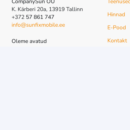
CompanySun OÜ
Teenuse
K. Kärberi 20a, 13919 Tallinn
Hinnad
+372
57 861 747
info@sunfixmobile.ee
E-Pood
Kontakt
Oleme avatud
E-R
10-18
L
10-17
P
kokkuleppel