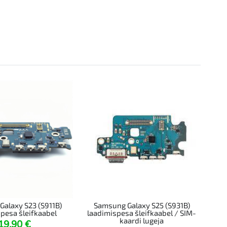
alaxy S23 (S911B)
Samsung Galaxy S25 (S931B)
pesa šleifkaabel
laadimispesa šleifkaabel / SIM-
kaardi lugeja
19,90
€