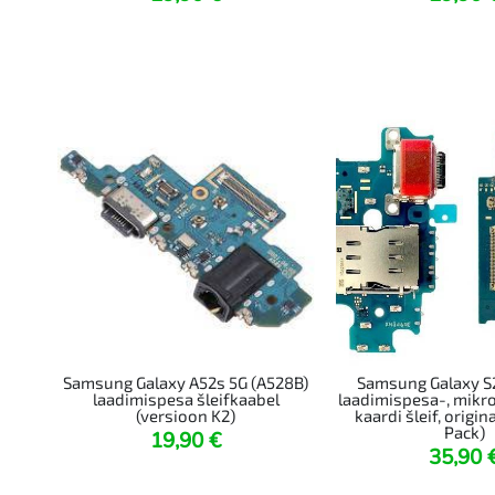
Samsung Galaxy A52s 5G (A528B)
Samsung Galaxy S
laadimispesa šleifkaabel
laadimispesa-, mikro
(versioon K2)
kaardi šleif, origin
Pack)
19,90
€
35,90