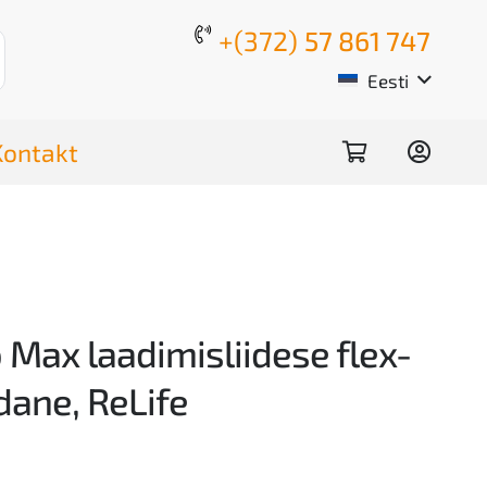
+(372)
57 861 747
Eesti
Kontakt
 Max laadimisliidese flex-
dane, ReLife