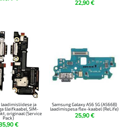
22,90
€
 laadimisliidese ja
Samsung Galaxy A56 5G (A566B)
a šleifkaabel, SIM-
laadimispesa flex-kaabel (ReLife)
kt, originaal (Service
25,90
€
Pack)
35,90
€