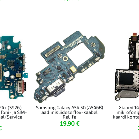
24+ (S926)
Samsung Galaxy A54 5G (A546B)
Xiaomi 14
foni- ja SIM-
laadimisliidese flex-kaabel,
mikrofonig
aal (Service
ReLife
kaardi konta
19,90
€
€