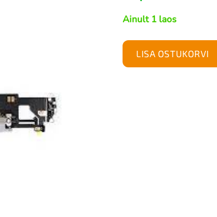
Ainult 1 laos
LISA OSTUKORVI
iPhone
12
Pro
Max
laadimisliidese
flex-
kaabel,
hõbedane,
ReLife
kogus