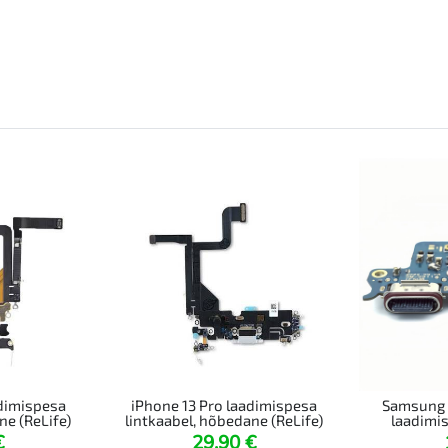
adimispesa
iPhone 13 Pro laadimispesa
Samsung G
ne (ReLife)
lintkaabel, hõbedane (ReLife)
laadimis
€
29,90
€