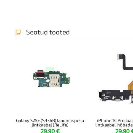
Seotud tooted
Galaxy S25+ (S936B) laadimispesa
iPhone 14 Pro la
lintkaabel (ReLife)
lintkaabel, hõbeda
29,90
€
29,90