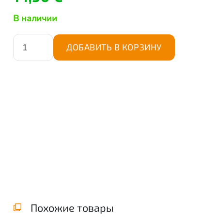
В наличии
Количество
ДОБАВИТЬ В КОРЗИНУ
товара
Samsung
Galaxy
A37
5G
OG
6D
Premium
Glass,
must
Похожие товары