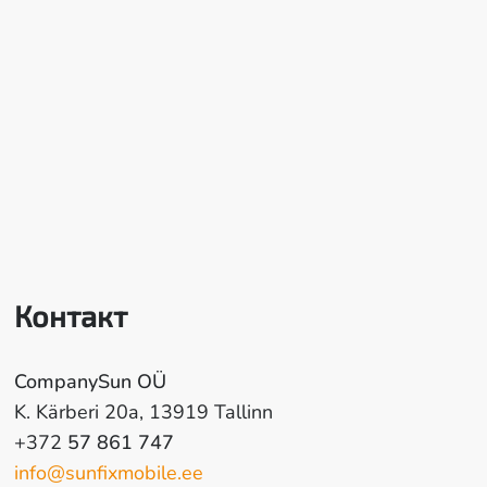
Контакт
CompanySun OÜ
K. Kärberi 20a, 13919 Tallinn
+372
57 861 747
info@sunfixmobile.ee