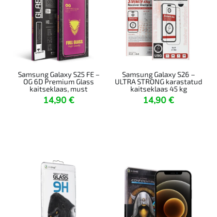
Samsung Galaxy S25 FE –
Samsung Galaxy S26 –
OG 6D Premium Glass
ULTRA STRONG karastatud
kaitseklaas, must
kaitseklaas 45 kg
14,90
€
14,90
€