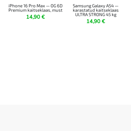
iPhone 16 Pro Max — OG 6D
Samsung Galaxy A54 —
Premium kaitseklaas, must
karastatud kaitseklaas
ULTRA STRONG 45 kg
14,90
€
14,90
€