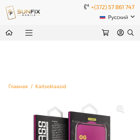
+(372)
57 861 747
Русский
Главная
/
Kaitseklaasid