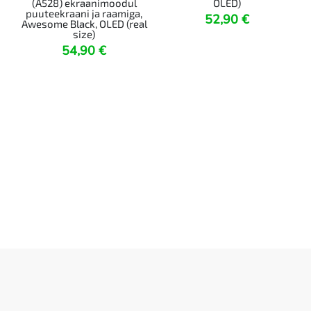
(A528) ekraanimoodul
OLED)
puuteekraani ja raamiga,
52,90
€
Awesome Black, OLED (real
size)
54,90
€