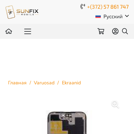
+(372)
57 861 747
Русский
Главная
/
Varuosad
/
Ekraanid