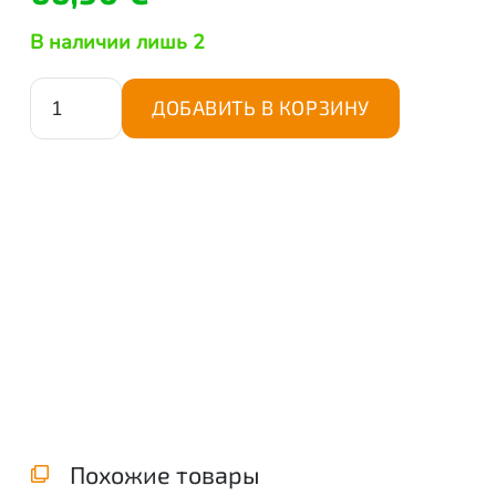
В наличии лишь 2
Количество
ДОБАВИТЬ В КОРЗИНУ
товара
iPhone
14
Pro
Max
ekraan
120
Hz
(Soft
OLED),
Prime
Похожие товары