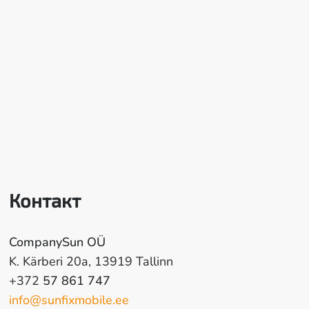
Контакт
CompanySun OÜ
K. Kärberi 20a, 13919 Tallinn
+372
57 861 747
info@sunfixmobile.ee