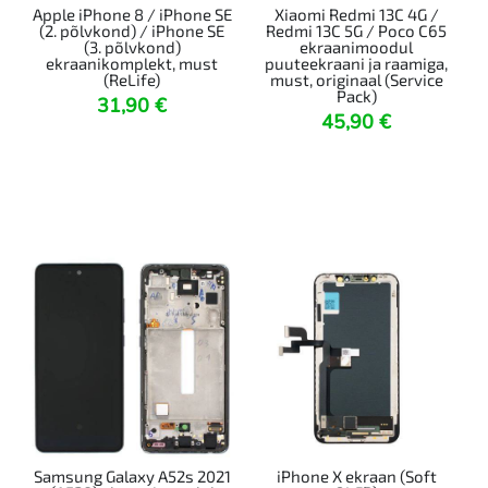
Apple iPhone 8 / iPhone SE
Xiaomi Redmi 13C 4G /
(2. põlvkond) / iPhone SE
Redmi 13C 5G / Poco C65
(3. põlvkond)
ekraanimoodul
ekraanikomplekt, must
puuteekraani ja raamiga,
(ReLife)
must, originaal (Service
Pack)
31,90
€
45,90
€
Samsung Galaxy A52s 2021
iPhone X ekraan (Soft